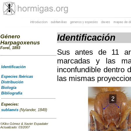
Identificación
Género
Harpagoxenus
Forel, 1893
Sus antes de 11 art
marcadas y las ma
Identificación
inconfundible dentro 
Especies Ibéricas
las mismas proyeccio
Distribución
Biología
Bibliografía
Especies:
sublaevis
(Nylander, 1849)
©Kiko Gómez & Xavier Espadaler
Actualizado
:
03/2007