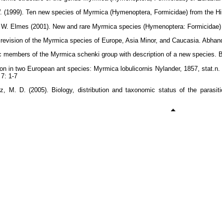
 (1999). Ten new species of Myrmica (Hymenoptera, Formicidae) from the Hima
 W. Elmes (2001). New and rare Myrmica species (Hymenoptera: Formicidae) 
c revision of the Myrmica species of Europe, Asia Minor, and Caucasia. Abh
ic members of the Myrmica schenki group with description of a new species. Be
tion in two European ant species: Myrmica lobulicornis Nylander, 1857, stat.n
7: 1-7
ez, M. D. (2005). Biology, distribution and taxonomic status of the parasi