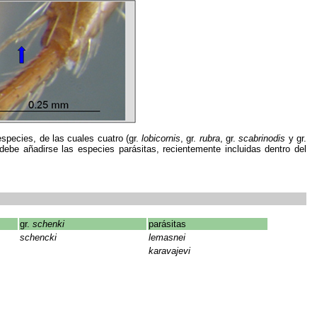
pecies, de las cuales cuatro (gr.
lobicornis
, gr.
rubra
, gr.
scabrinodis
y gr.
debe añadirse las especies parásitas, recientemente incluidas dentro del
gr.
schenki
parásitas
schencki
lemasnei
karavajevi