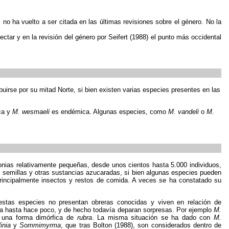
no ha vuelto a ser citada en las últimas revisiones sobre el género. No la
ectar y en la revisión del género por Seifert (1988) el punto más occidental
buirse por su mitad Norte, si bien existen varias especies presentes en las
ca y
M. wesmaeli
es endémica. Algunas especies, como
M. vandeli
o
M.
lonias relativamente pequeñas, desde unos cientos hasta 5.000 individuos,
de semillas y otras sustancias azucaradas, si bien algunas especies pueden
principalmente insectos y restos de comida. A veces se ha constatado su
stas especies no presentan obreras conocidas y viven en relación de
ara hasta hace poco, y de hecho todavía deparan sorpresas. Por ejemplo
M.
o una forma dimórfica de
rubra
. La misma situación se ha dado con
M.
linia
y
Sommimyrma
, que tras Bolton (1988), son considerados dentro de