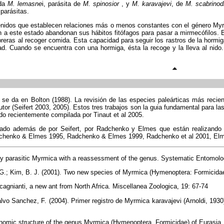
 da
M. lemasne
i, parásita de
M. spinosior
, y
M. karavajevi
, de
M. scabrinod
parásitas.
cénidos que establecen relaciones más o menos constantes con el género My
n a este estado abandonan sus hábitos fitófagos para pasar a mirmecófilos. 
reras al recoger comida. Esta capacidad para seguir los rastros de la hormiga
d. Cuando se encuentra con una hormiga, ésta la recoge y la lleva al nid
o se da en Bolton (1988). La revisión de las especies paleárticas más recie
tor (Seifert 2003, 2005). Estos tres trabajos son la guia fundamental para la
ido recientemente compilada por Tinaut et al 2005.
ado además de por Seifert, por Radchenko y Elmes que están realizando di
henko & Elmes 1995, Radchenko & Elmes 1999, Radchenko et al 2001, Elmes 
lly parasitic Myrmica with a reassessment of the genus. Systematic Entomolo
.; Kim, B. J. (2001). Two new species of Myrmica (Hymenoptera: Formicidae)
cagnianti, a new ant from North Africa. Miscellanea Zoologica, 19: 67-74
Calvo Sanchez, F. (2004). Primer registro de Myrmica karavajevi (Arnoldi, 193
nomic structure of the genus Myrmica (Hymenoptera, Formicidae) of Eurasia.