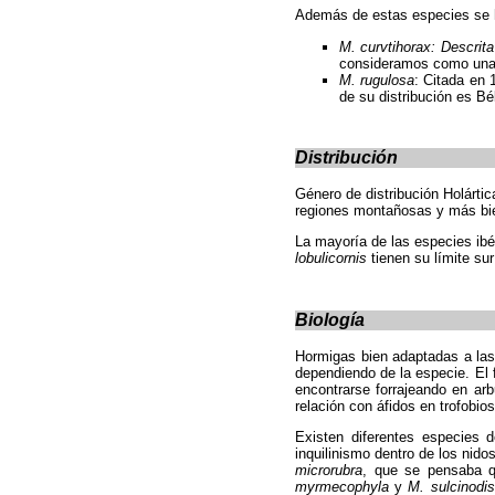
Además de estas especies se 
M. curvtihorax: Descrit
consideramos como una 
M. rugulosa
: Citada en
de su distribución es B
Distribución
Género de distribución Holártic
regiones montañosas y más bien
La mayoría de las especies ibé
lobulicornis
tienen su límite sur
Biología
Hormigas bien adaptadas a las 
dependiendo de la especie.
El 
encontrarse forrajeando en ar
relación con áfidos en trofobio
Existen diferentes especies
inquilinismo dentro de los nid
microrubra
, que se pensaba q
myrmecophyla
y
M. sulcinodis