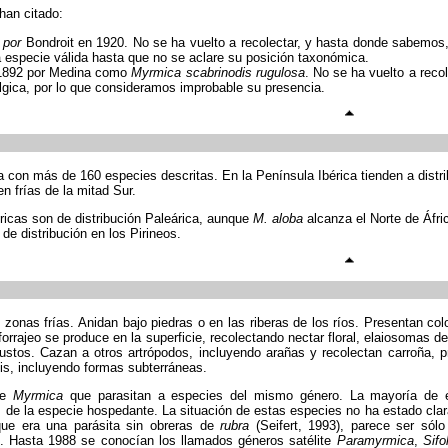
han citado:
a por
Bondroit en 1920. No se ha vuelto a recolectar, y hasta donde sabemos, 
especie válida hasta que no se aclare su posición taxonómica.
 1892 por Medina como
Myrmica scabrinodis rugulosa
. No se ha vuelto a recol
élgica, por lo que consideramos improbable su presencia.
a con más de 160 especies descritas. En la Península Ibérica tienden a distri
 frías de la mitad Sur.
ricas son de distribución Paleárica, aunque
M. aloba
alcanza el Norte de Áfri
 de distribución en los Pirineos.
zonas frías. Anidan bajo piedras o en las riberas de los ríos. Presentan co
forrajeo se produce en la superficie, recolectando nectar floral, elaiosomas 
bustos. Cazan a otros artrópodos, incluyendo arañas y recolectan carroña, 
sis, incluyendo formas subterráneas.
 de
Myrmica
que parasitan a especies del mismo género. La mayoría de e
os de la especie hospedante. La situación de estas especies no ha estado cl
ue era una parásita sin obreras de
rubra
(Seifert, 1993), parece ser sól
. Hasta 1988 se conocían los llamados géneros satélite
Paramyrmica
,
Sifo