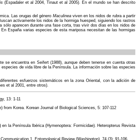
is
(Espadaler et al 2004, Tinaut et al 2005). En el mundo se han descrito
rmica. Las orugas del género
Maculinea
viven en los nidos de rubra a partir
Buscan activamente los nidos de la hormiga huesped, siguiendo los rastros
 sólo aparecen durante una fase corta, tras vivir dos días en los nidos de
o. En España varias especies de esta mariposa necesitan de las hormigas
nte se encuentra en Seifert (1988), aunque deben tenerse en cuenta otras
s especies de vida libre de la Península. La información sobre las especies
ferentes esfuerzos sistemáticos en la zona Oriental, con la adición de
et al 2001, entre otros).
gy, 13: 1-11
 from Korea. Korean Journal of Biological Sciences, 5: 107-112
0) en la Península Ibérica (Hymenoptera: Formicidae). Heteropterus Revista
 Communication 1. Entomological Review (Washington), 74 (3): 91-106