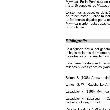
Myrmica
. En la Península se
hasta 15 especies de
Myrmica
Existen varias especies de li
del tercer instar. Cuando muda
de feromonas dejados por la ob
Myrmica
pierden esta capacida
para sobrevivir.
Bibliografía
La diagnosis actual del géner
trabajos recientes del mismo au
parásitas en la Península ha s
Este género está siendo revis
muchas nuevas especies (Radc
Bolton, B. (1988). A new socia
Elmes, G. W. ; Radchenko, A. G
Espadaler, X. (1996). Myrmica 
Espadaler, X.; Zabalegui, I.; 
de Entomología, 4: 81-83
Radchenko, A. G. (1995). Taxo