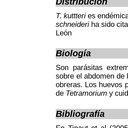
Distribución
T. kuttteri
es endémica
schneideri
ha sido cit
León
Biología
Son parásitas extr
sobre el abdomen de l
obreras. Los huevos p
de
Tetramorium
y cuid
Bibliografía
En Tinaut et al (2005