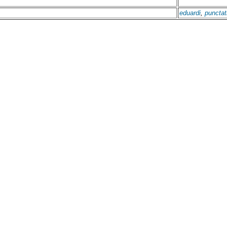
eduardi
,
punctat